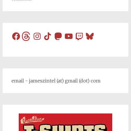
Facebook
Threads
Instagram
TikTok
Mastodon
YouTube
Twitch
Bluesky
email - jameszintel (at) gmail (dot) com